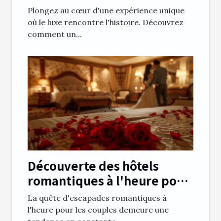
historique transformé en
Plongez au cœur d'une expérience unique
hôtel
où le luxe rencontre l'histoire. Découvrez
comment un...
Découverte des hôtels
romantiques à l'heure pour
couples
La quête d'escapades romantiques à
l'heure pour les couples demeure une