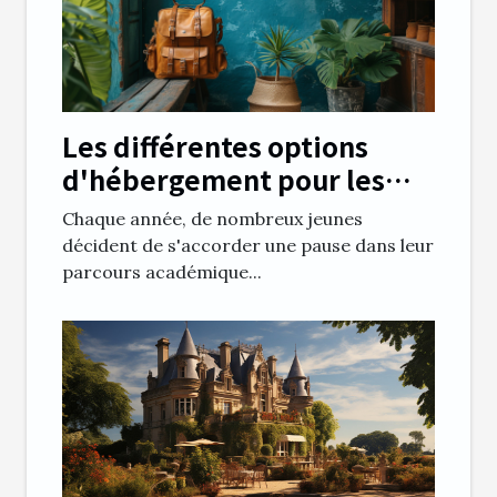
Les différentes options
d'hébergement pour les
jeunes en année sabbatique
Chaque année, de nombreux jeunes
à l'international
décident de s'accorder une pause dans leur
parcours académique...