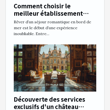
Comment choisir le
meilleur établissement
pour un séjour romantique
Rêver d’un séjour romantique en bord de
en bord de mer ?
mer est le début d’une expérience
inoubliable. Entre...
Découverte des services
exclusifs d'un château