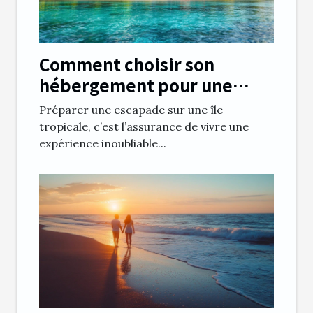
Comment choisir son
hébergement pour une
escapade parfaite en île
Préparer une escapade sur une île
tropicale ?
tropicale, c’est l’assurance de vivre une
expérience inoubliable...