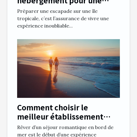
hébergement pour une
escapade parfaite en île
Préparer une escapade sur une île
tropicale ?
tropicale, c’est l’assurance de vivre une
expérience inoubliable...
Comment choisir le
meilleur établissement
pour un séjour romantique
Rêver d’un séjour romantique en bord de
en bord de mer ?
mer est le début d’une expérience