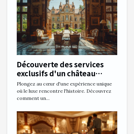
Découverte des services
exclusifs d'un château
historique transformé en
Plongez au cœur d'une expérience unique
hôtel
où le luxe rencontre l'histoire. Découvrez
comment un...