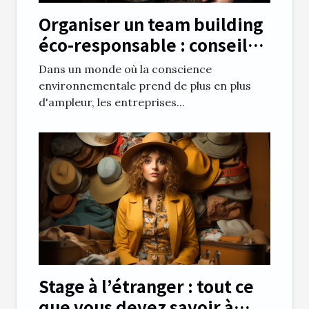
Organiser un team building
éco-responsable : conseils
et bonnes pratiques
Dans un monde où la conscience
environnementale prend de plus en plus
d'ampleur, les entreprises...
Stage à l’étranger : tout ce
que vous devez savoir à