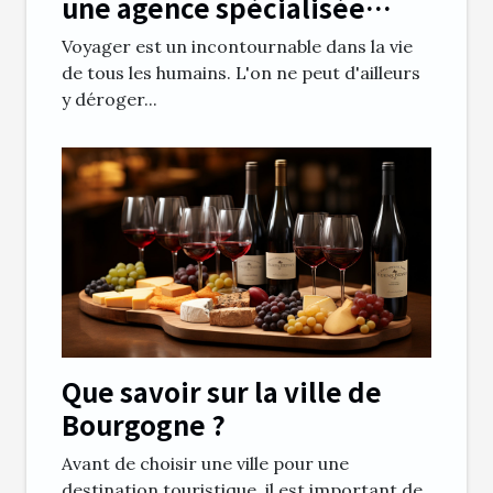
une agence spécialisée
dans les documents de
Voyager est un incontournable dans la vie
voyage?
de tous les humains. L'on ne peut d'ailleurs
y déroger...
Que savoir sur la ville de
Bourgogne ?
Avant de choisir une ville pour une
destination touristique, il est important de