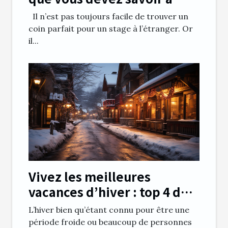
propos
Il n’est pas toujours facile de trouver un
coin parfait pour un stage à l’étranger. Or
il...
Vivez les meilleures
vacances d’hiver : top 4 des
meilleures destinations en
L’hiver bien qu’étant connu pour être une
hiver
période froide ou beaucoup de personnes