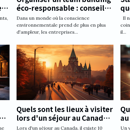
éco-responsable : conseils
qu
e
et bonnes pratiques
pr
Dans un monde où la conscience
Il n
nts,
environnementale prend de plus en plus
coin
d'ampleur, les entreprises...
il...
Quels sont les lieux à visiter
Qu
des
lors d'un séjour au Canada
au
en
en Ontario ?
ne
Lors d'un séjour au Canada, il existe 10
Un v