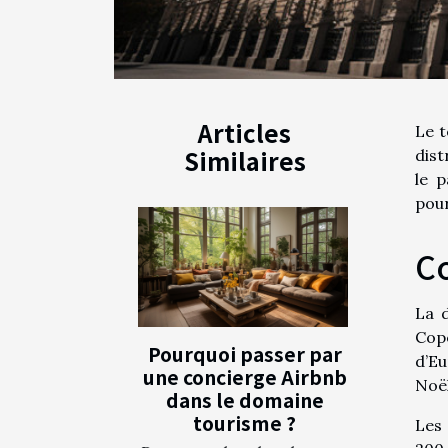
Articles
Le t
Similaires
dist
le 
pour
Co
La d
Cop
Pourquoi passer par
d’Eu
une concierge Airbnb
Noël
dans le domaine
tourisme ?
Les 