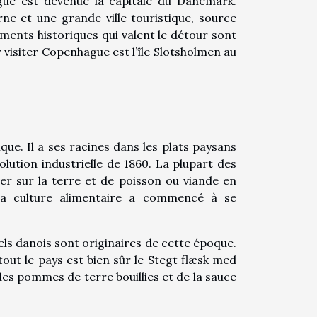
ague est devenue la capitale du Danemark.
e et une grande ville touristique, source
ents historiques qui valent le détour sont
 visiter Copenhague est l’île Slotsholmen au
ue. Il a ses racines dans les plats paysans
olution industrielle de 1860. La plupart des
iver sur la terre et de poisson ou viande en
la culture alimentaire a commencé à se
s danois sont originaires de cette époque.
tout le pays est bien sûr le Stegt flæsk med
des pommes de terre bouillies et de la sauce