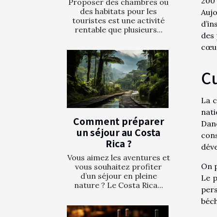
200 
Proposer des chambres ou
des habitats pour les
Aujo
touristes est une activité
d’in
rentable que plusieurs...
des 
cœur
Cu
La c
nati
Comment préparer
Dano
un séjour au Costa
con
Rica ?
déve
Vous aimez les aventures et
On p
vous souhaitez profiter
d’un séjour en pleine
Le p
nature ? Le Costa Rica...
pers
béch