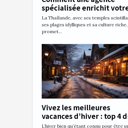
spécialisée enrichit votr
expérience en Thaïlande
La Thaïlande, avec ses temples scintilla
ses plages idylliques et sa culture riche,
promet...
Vivez les meilleures
vacances d’hiver : top 4 
meilleures destinations 
L’hiver bien qu’étant connu pour être u