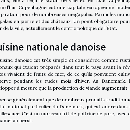
ans, elle a reçu le statut de ville et, en 1536, Copenh
urd’hui, Copenhague est une capitale européenne modern
spiration pour de nombreuses mégapoles. Parmi les monum
palais en pierre et des châteaux. Un point obligatoire pour
 de la ville, actuellement le centre politique de l’État.
isine nationale danoise
uisine danoise est très simple et considérée comme rustiq
onaux qui étaient préparés dans tout le pays avant la rév
is vivaient de fruits de mer, de ce qu’ils pouvaient cult
serve pendant les rudes mois d’hiver. Au Danemark, 
lopper à mesure que la production de viande augmentait.
ense généralement que de nombreux produits traditionnel
lat national particulier du Danemark, qui est adoré dans 
illesauce. C’est un morceau frit de poitrine de porc, avec 
amel au persil.